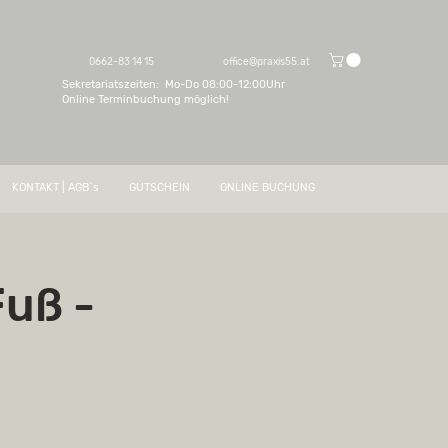
0662-83 14 15
office@praxis55.at
Sekretariatszeiten: Mo-Do 08:00-12:00Uhr
Online Terminbuchung möglich!
KONTAKT | AGB`s
GUTSCHEIN
ONLINE BUCHUNG
Fuß -