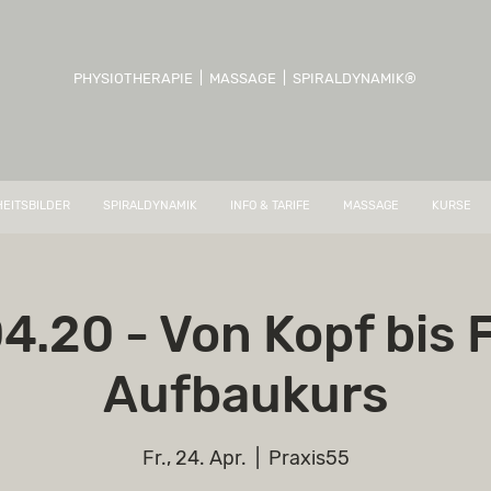
PHYSIOTHERAPIE | MASSAGE | SPIRALDYNAMIK®
EITSBILDER
SPIRALDYNAMIK
INFO & TARIFE
MASSAGE
KURSE
4.20 - Von Kopf bis 
Aufbaukurs
Fr., 24. Apr.
  |  
Praxis55