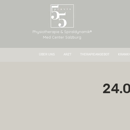
Physiotherapie & Spiraldynamik®
Med Center Salzburg
ÜBER UNS
ARZT
THERAPIEANGEBOT
KRANKH
24.0