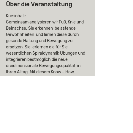
Über die Veranstaltung
Kursinhalt:
Gemeinsam analysieren wir Fuß, Knie und 
Beinachse. Sie erkennen  belastende 
Gewohnheiten  und lernen diese durch 
gesunde Haltung und Bewegung zu 
ersetzen. Sie  erlernen die für Sie 
wesentlichen Spiraldynamik Übungen und 
integrieren bestmöglich die neue 
dreidimensionale Bewegungsqualität  in 
Ihren Alltag. Mit diesem Know – How 
können Sie Ihre Gesundheit in die eigenen 
Hände nehmen! 
Kursziele: 
Für Menschen mit Fußproblemen wie 
Knick-, Senk-, Spreiz-, Hohlfüßen, Hallux 
valgus und weitere Überlastungen des 
Vorfußes und der Ferse. Bei Knieproblemen 
jeglicher Art, insbesondere bei 
Achsenabweichungen wie O-, oder X- 