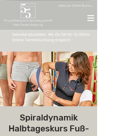
direkt zur Online Buchung
Physiotherapie & Spiraldynamik®
Med Center Salzburg
Sekretariatszeiten: Mo-Do 08:00-12:00Uhr
Online Terminbuchung möglich!
Spiraldynamik
Halbtageskurs Fuß-