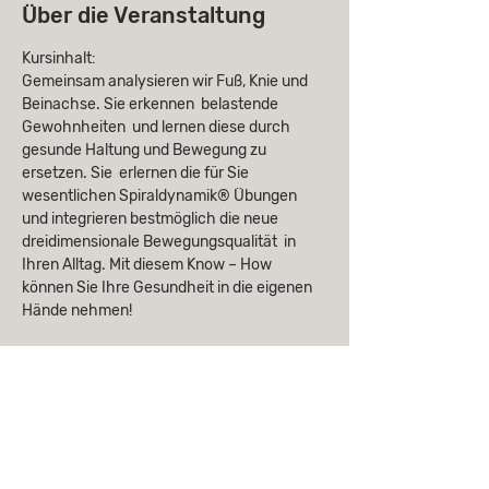
Über die Veranstaltung
Kursinhalt:
Gemeinsam analysieren wir Fuß, Knie und 
Beinachse. Sie erkennen  belastende 
Gewohnheiten  und lernen diese durch 
gesunde Haltung und Bewegung zu 
ersetzen. Sie  erlernen die für Sie 
wesentlichen Spiraldynamik® Übungen 
und integrieren bestmöglich die neue 
dreidimensionale Bewegungsqualität  in 
Ihren Alltag. Mit diesem Know – How 
können Sie Ihre Gesundheit in die eigenen 
Hände nehmen! 
Kursziele: 
Für Menschen mit Fußproblemen wie 
Knick-, Senk-, Spreiz-, Hohlfüßen, Hallux 
valgus und weitere Überlastungen des 
Vorfußes und der Ferse. Bei Knieproblemen 
jeglicher Art, insbesondere bei 