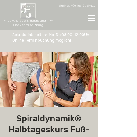
direkt zur Online Buchung
Physiotherapie & Spiraldynamik®
Med Center Salzburg
Sekretariatszeiten: Mo-Do 08:00-12:00Uhr
Online Terminbuchung möglich!
Spiraldynamik®
Halbtageskurs Fuß-