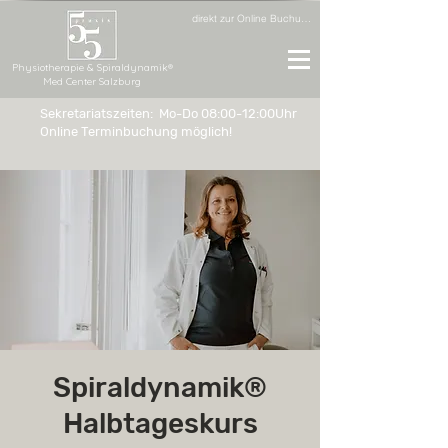
direkt zur Online Buchung
Physiotherapie & Spiraldynamik®
Med Center Salzburg
Sekretariatszeiten: Mo-Do 08:00-12:00Uhr
Online Terminbuchung möglich!
Spiraldynamik®
Halbtageskurs