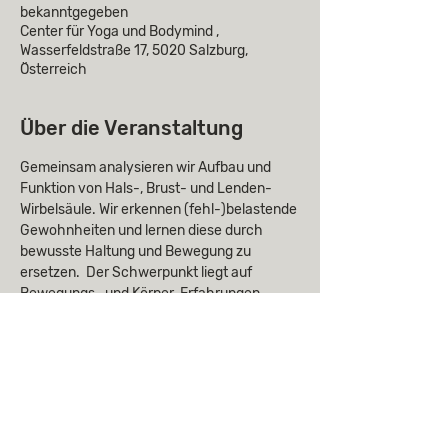
bekanntgegeben
Center für Yoga und Bodymind ,
Wasserfeldstraße 17, 5020 Salzburg,
Österreich
Über die Veranstaltung
Gemeinsam analysieren wir Aufbau und 
Funktion von Hals-, Brust- und Lenden-
Wirbelsäule. Wir erkennen (fehl-)belastende 
Gewohnheiten und lernen diese durch 
bewusste Haltung und Bewegung zu 
ersetzen.  Der Schwerpunkt liegt auf 
Bewegungs- und Körper-Erfahrungen - 
auch erlernen Sie einige für Sie 
wesentliche Spiraldynamik® - Übungen, 
um diese neue dreidimensionale 
Bewegungsqualität ab sofort in Ihren Alltag 
zu integrieren.
Für Menschen mit 