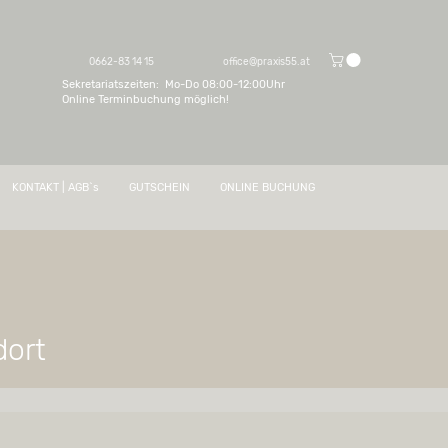
0662-83 14 15
office@praxis55.at
Sekretariatszeiten: Mo-Do 08:00-12:00Uhr
Online Terminbuchung möglich!
KONTAKT | AGB`s
GUTSCHEIN
ONLINE BUCHUNG
dort