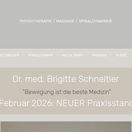
PHYSIOTHERAPIE | MASSAGE | SPIRALDYNAMIK®
EITSBILDER
SPIRALDYNAMIK
INFO & TARIFE
MASSAGE
KURSE
Dr. med. Brigitte Schneitler
"Bewegung ist die beste Medizin"
Februar 2026: NEUER Praxisstan