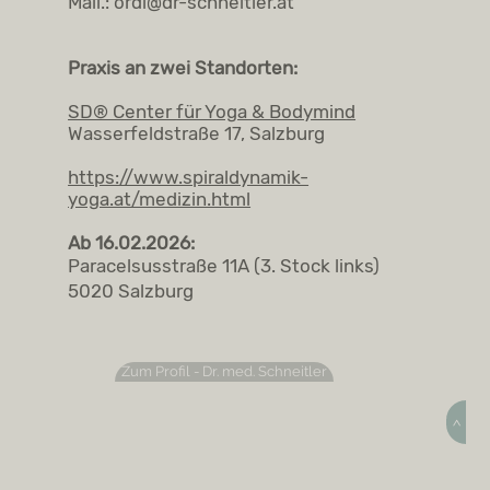
Mail.:
ordi@dr-schneitler.at
Praxis an zwei Standorten:
SD® Center für Yoga & Bodymind
Wasserfeldstraße 17, Salzburg
https://www.spiraldynamik-
yoga.at/medizin.html
Ab 16.02.2026:
Paracelsusstraße 11A (3. Stock links)
5020 Salzburg
Zum Profil - Dr. med. Schneitler
>