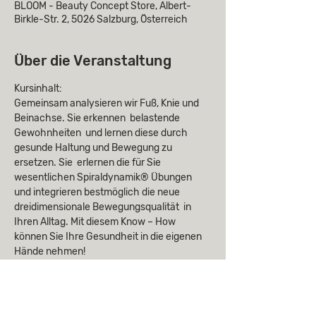
BLOOM - Beauty Concept Store, Albert-
Birkle-Str. 2, 5026 Salzburg, Österreich
Über die Veranstaltung
Kursinhalt:
Gemeinsam analysieren wir Fuß, Knie und 
Beinachse. Sie erkennen  belastende 
Gewohnheiten  und lernen diese durch 
gesunde Haltung und Bewegung zu 
ersetzen. Sie  erlernen die für Sie 
wesentlichen Spiraldynamik® Übungen 
und integrieren bestmöglich die neue 
dreidimensionale Bewegungsqualität  in 
Ihren Alltag. Mit diesem Know – How 
können Sie Ihre Gesundheit in die eigenen 
Hände nehmen! 
Kursziele: 
Für Menschen mit Fußproblemen wie 
Knick-, Senk-, Spreiz-, Hohlfüßen, Hallux 