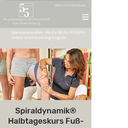
direkt zur Online Buchung
Physiotherapie & Spiraldynamik®
Med Center Salzburg
Sekretariatszeiten: Mo-Do 08:00-12:00Uhr
Online Terminbuchung möglich!
Spiraldynamik®
Halbtageskurs Fuß-