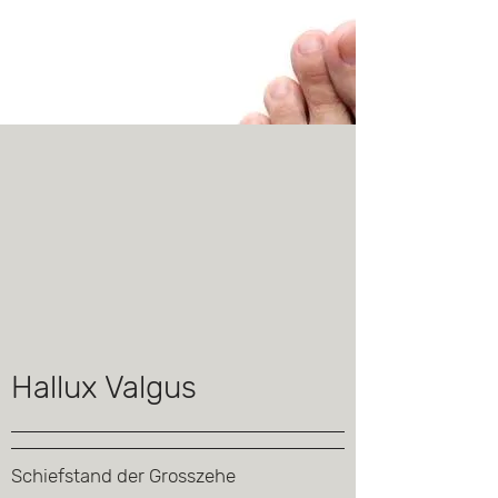
Hallux Valgus
Schiefstand der Grosszehe