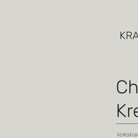
KRA
Ch
Kr
Volkskr