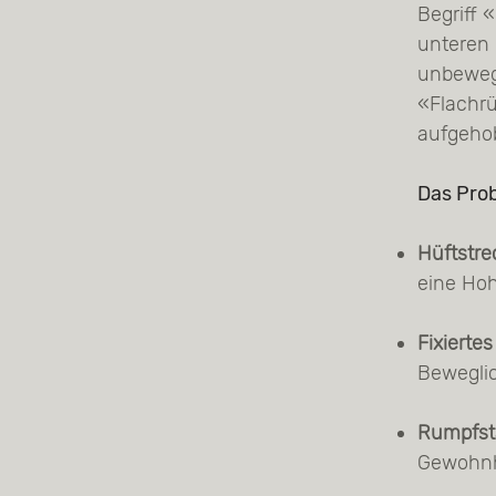
Begriff 
unteren 
unbewegl
«Flachrü
aufgeho
Das Pro
Hüftstrec
eine Ho
Fixierte
Beweglic
Rumpfsta
Gewohnh