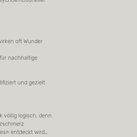
sychoemotioneller
wirken oft Wunder
für nachhaltige
fiziert und gezielt
 völlig logisch, denn
euzschmerz
hes» entdeckt wird…