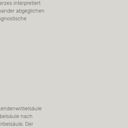
zes interpretiert
nander abgeglichen
agnostische
Lendenwirbelsäule
rbelsäule nach
rbelsäule. Der