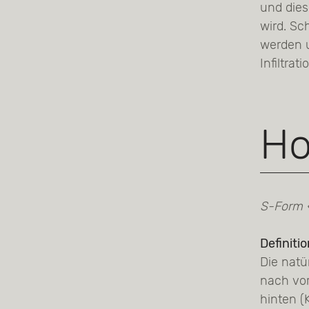
und dies
wird. S
werden u
Infiltrati
Ho
S-Form 
Definiti
Die natü
nach vor
hinten (