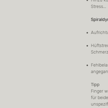
Hinzu k
Stress...
Spirald
Aufricht
Hüftstre
Schmerzf
Fehlbela
angegan
Tipp
Finger w
für beid
unspezif