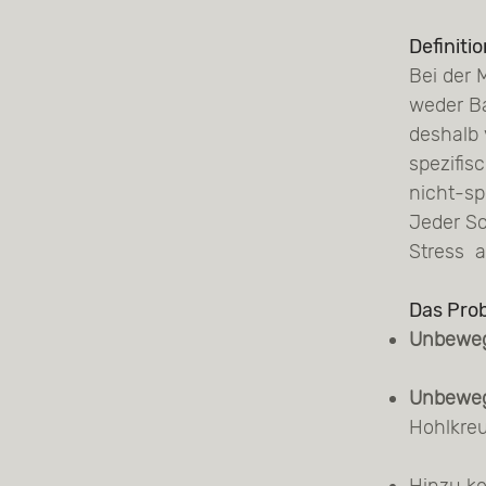
Definiti
Bei der 
weder Ba
deshalb 
spezifisc
nicht-sp
Jeder Sc
Stress a
Das Pro
Unbewegl
Unbeweg
Hohlkre