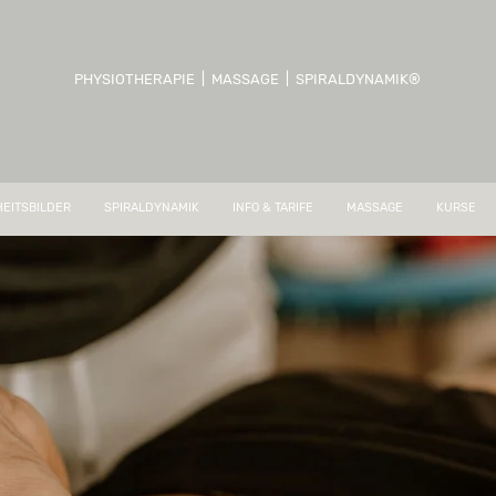
PHYSIOTHERAPIE | MASSAGE | SPIRALDYNAMIK®
EITSBILDER
SPIRALDYNAMIK
INFO & TARIFE
MASSAGE
KURSE