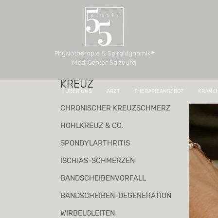
Physiotherapie & Spiraldynamik®
Med Center Salzburg
KREUZ
ÜBER UNS
ARZT
THERAPIEANGEBOT
KRANKH
CHRONISCHER KREUZSCHMERZ
HOHLKREUZ & CO.
SPONDYLARTHRITIS
ISCHIAS-SCHMERZEN
BANDSCHEIBENVORFALL
BANDSCHEIBEN-DEGENERATION
WIRBELGLEITEN