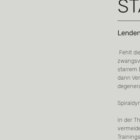
ST
Lenden
Fehlt di
zwangsve
starrem
dann Ver
degenera
Spiraldy
In der T
vermeide
Training