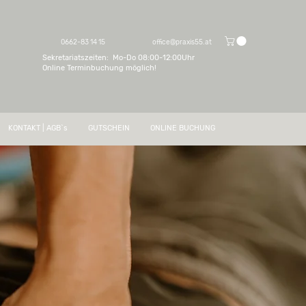
0662-83 14 15
office@praxis55.at
Sekretariatszeiten: Mo-Do 08:00-12:00Uhr
Online Terminbuchung möglich!
KONTAKT | AGB`s
GUTSCHEIN
ONLINE BUCHUNG