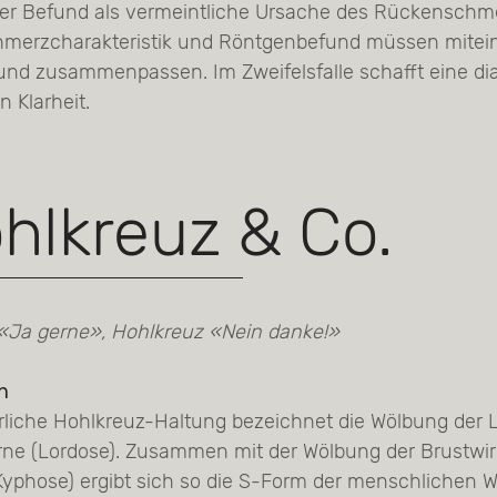
er Befund als vermeintliche Ursache des Rückenschmer
chmerzcharakteristik und Röntgenbefund müssen mitei
nd zusammenpassen. Im Zweifelsfalle schafft eine di
on Klarheit.
hlkreuz & Co.
«Ja gerne», Hohlkreuz «Nein danke!»
on
rliche Hohlkreuz-Haltung bezeichnet die Wölbung der 
ne (Lordose). Zusammen mit der Wölbung der Brustwi
Kyphose) ergibt sich so die S-Form der menschlichen Wi