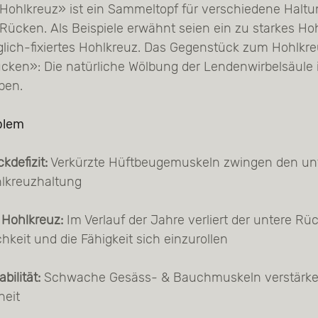
«Hohlkreuz» ist ein Sammeltopf für verschiedene Halt
Rücken. Als Beispiele erwähnt seien ein zu starkes Ho
ich-fixiertes Hohlkreuz. Das Gegenstück zum Hohlkreu
cken»: Die natürliche Wölbung der Lendenwirbelsäule i
ben.
blem
kdefizit:
Verkürzte Hüftbeugemuskeln zwingen den un
hlkreuzhaltung
s Hohlkreuz:
Im Verlauf der Jahre verliert der untere Rü
hkeit und die Fähigkeit sich einzurollen
bilität:
Schwache Gesäss- & Bauchmuskeln verstärken
eit